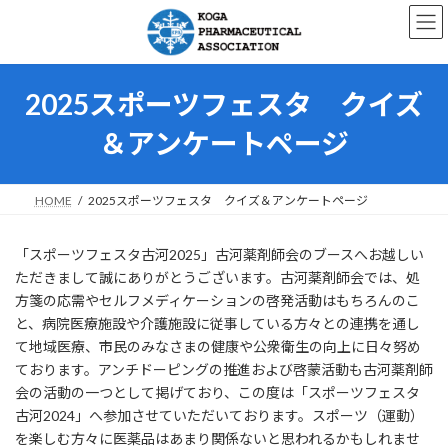
コ
ナ
ン
ビ
テ
ゲ
ン
ー
ツ
シ
2025スポーツフェスタ クイズ
へ
ョ
ス
ン
＆アンケートページ
キ
に
ッ
移
プ
動
HOME
2025スポーツフェスタ クイズ＆アンケートページ
「スポーツフェスタ古河2025」古河薬剤師会のブースへお越しい
ただきまして誠にありがとうございます。古河薬剤師会では、処
方箋の応需やセルフメディケーションの啓発活動はもちろんのこ
と、病院医療施設や介護施設に従事している方々との連携を通し
て地域医療、市民のみなさまの健康や公衆衛生の向上に日々努め
ております。アンチドーピングの推進および啓蒙活動も古河薬剤師
会の活動の一つとして掲げており、この度は「スポーツフェスタ
古河2024」へ参加させていただいております。スポーツ（運動）
を楽しむ方々に医薬品はあまり関係ないと思われるかもしれませ