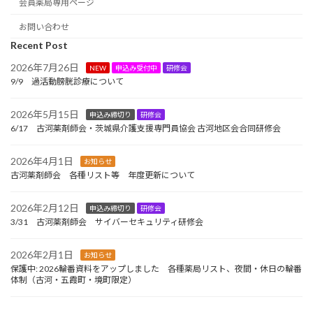
会員薬局専用ページ
お問い合わせ
Recent Post
2026年7月26日
NEW
申込み受付中
研修会
9/9 過活動膀胱診療について
2026年5月15日
申込み締切り
研修会
6/17 古河薬剤師会・茨城県介護支援専門員協会 古河地区会合同研修会
2026年4月1日
お知らせ
古河薬剤師会 各種リスト等 年度更新について
2026年2月12日
申込み締切り
研修会
3/31 古河薬剤師会 サイバーセキュリティ研修会
2026年2月1日
お知らせ
保護中: 2026輪番資料をアップしました 各種薬局リスト、夜間・休日の輪番
体制（古河・五霞町・境町限定）