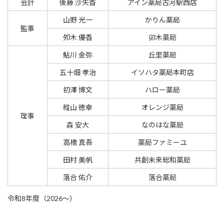
会計
後藤 沙矢香
アイン薬局古河駅西店
山野 光一
かりん薬局
監事
夘木 優香
卯木薬局
鮎川 金弥
丘里薬局
五十畑 孝治
イソハタ薬局本町店
初澤 博文
ハロー薬局
樅山 徳幸
オレンジ薬局
理事
森 安大
なのはな薬局
高橋 真吾
薬局ファミーユ
田村 美帆
共創未来総和薬局
落合 佑介
落合薬局
令和8年度（2026～）