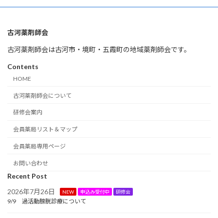
古河薬剤師会
古河薬剤師会は古河市・境町・五霞町の地域薬剤師会です。
Contents
HOME
古河薬剤師会について
研修会案内
会員薬局リスト＆マップ
会員薬局専用ページ
お問い合わせ
Recent Post
2026年7月26日
NEW
申込み受付中
研修会
9/9 過活動膀胱診療について