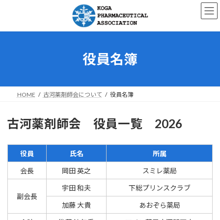
コ
ナ
ン
ビ
テ
ゲ
ン
ー
ツ
シ
へ
ョ
役員名簿
ス
ン
キ
に
ッ
移
プ
動
HOME
古河薬剤師会について
役員名簿
古河薬剤師会 役員一覧 2026
役員
氏名
所属
会長
岡田 英之
スミレ薬局
宇田 和夫
下総プリンスクラブ
副会長
加藤 大貴
あおぞら薬局