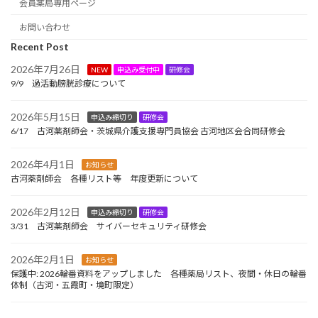
会員薬局専用ページ
お問い合わせ
Recent Post
2026年7月26日
NEW
申込み受付中
研修会
9/9 過活動膀胱診療について
2026年5月15日
申込み締切り
研修会
6/17 古河薬剤師会・茨城県介護支援専門員協会 古河地区会合同研修会
2026年4月1日
お知らせ
古河薬剤師会 各種リスト等 年度更新について
2026年2月12日
申込み締切り
研修会
3/31 古河薬剤師会 サイバーセキュリティ研修会
2026年2月1日
お知らせ
保護中: 2026輪番資料をアップしました 各種薬局リスト、夜間・休日の輪番
体制（古河・五霞町・境町限定）