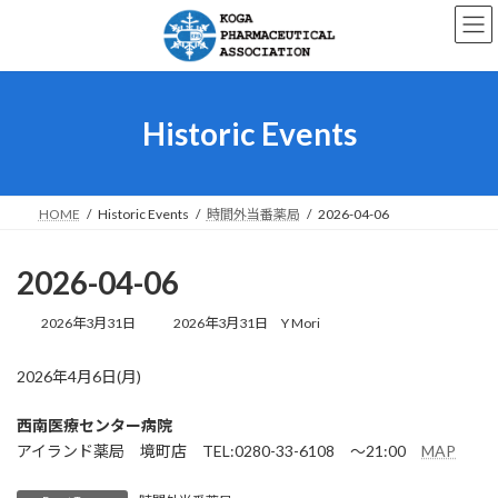
コ
ナ
ン
ビ
テ
ゲ
ン
ー
ツ
シ
へ
ョ
Historic Events
ス
ン
キ
に
ッ
移
プ
動
HOME
Historic Events
時間外当番薬局
2026-04-06
2026-04-06
最
2026年3月31日
2026年3月31日
Y Mori
終
更
2026年4月6日(月)
新
日
時
西南医療センター病院
:
アイランド薬局 境町店 TEL:0280-33-6108 ～21:00
MAP