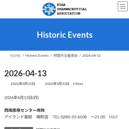
コ
ナ
ン
ビ
テ
ゲ
ン
ー
ツ
シ
へ
ョ
Historic Events
ス
ン
キ
に
ッ
移
プ
動
HOME
Historic Events
時間外当番薬局
2026-04-13
2026-04-13
最
2026年3月31日
2026年3月31日
Y Mori
終
更
2026年4月13日(月)
新
日
時
西南医療センター病院
:
アイランド薬局 境町店 TEL:0280-33-6108 ～21:00
MAP