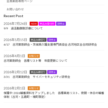
会員薬局専用ページ
お問い合わせ
Recent Post
2026年7月26日
NEW
申込み受付中
研修会
9/9 過活動膀胱診療について
2026年5月15日
申込み締切り
研修会
6/17 古河薬剤師会・茨城県介護支援専門員協会 古河地区会合同研修会
2026年4月1日
お知らせ
古河薬剤師会 各種リスト等 年度更新について
2026年2月12日
申込み締切り
研修会
3/31 古河薬剤師会 サイバーセキュリティ研修会
2026年2月1日
お知らせ
保護中: 2026輪番資料をアップしました 各種薬局リスト、夜間・休日の輪番
体制（古河・五霞町・境町限定）