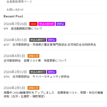
会員薬局専用ページ
お問い合わせ
Recent Post
2026年7月26日
NEW
申込み受付中
研修会
9/9 過活動膀胱診療について
2026年5月15日
申込み締切り
研修会
6/17 古河薬剤師会・茨城県介護支援専門員協会 古河地区会合同研修会
2026年4月1日
お知らせ
古河薬剤師会 各種リスト等 年度更新について
2026年2月12日
申込み締切り
研修会
3/31 古河薬剤師会 サイバーセキュリティ研修会
2026年2月1日
お知らせ
保護中: 2026輪番資料をアップしました 各種薬局リスト、夜間・休日の輪番
体制（古河・五霞町・境町限定）