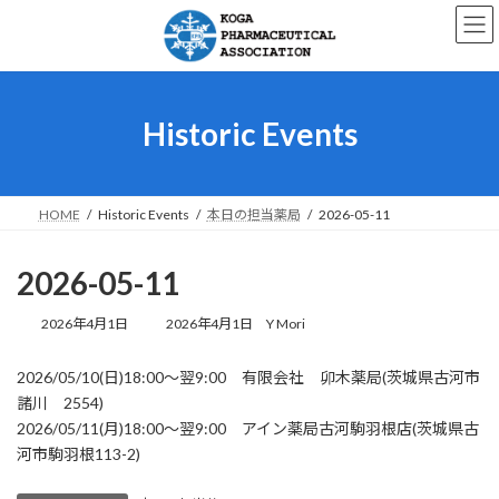
コ
ナ
ン
ビ
テ
ゲ
ン
ー
ツ
シ
へ
ョ
Historic Events
ス
ン
キ
に
ッ
移
プ
動
HOME
Historic Events
本日の担当薬局
2026-05-11
2026-05-11
最
2026年4月1日
2026年4月1日
Y Mori
終
更
2026/05/10(日)18:00～翌9:00 有限会社 卯木薬局(茨城県古河市
新
諸川 2554)
日
時
2026/05/11(月)18:00～翌9:00 アイン薬局古河駒羽根店(茨城県古
:
河市駒羽根113-2)