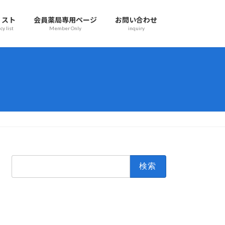
リスト
会員薬局専用ページ
お問い合わせ
y list
Member Only
inquiry
検
索: