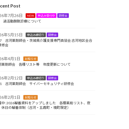
cent Post
026年7月26日
NEW
申込み受付中
研修会
/9 過活動膀胱診療について
026年5月15日
申込み締切り
研修会
/17 古河薬剤師会・茨城県介護支援専門員協会 古河地区会合
研修会
026年4月1日
お知らせ
河薬剤師会 各種リスト等 年度更新について
026年2月12日
申込み締切り
研修会
/31 古河薬剤師会 サイバーセキュリティ研修会
026年2月1日
お知らせ
護中: 2026輪番資料をアップしました 各種薬局リスト、夜
・休日の輪番体制（古河・五霞町・境町限定）