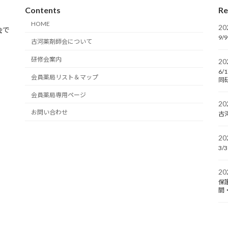
Contents
Re
HOME
2
会で
9
古河薬剤師会について
研修会案内
2
6
会員薬局リスト＆マップ
同
会員薬局専用ページ
2
お問い合わせ
古
2
3
2
保
間