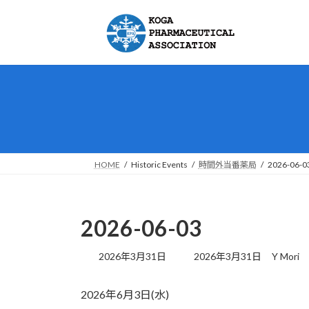
コ
ナ
ン
ビ
テ
ゲ
ン
ー
ツ
シ
へ
ョ
ス
ン
キ
に
ッ
移
プ
動
HOME
Historic Events
時間外当番薬局
2026-06-0
2026-06-03
最
2026年3月31日
2026年3月31日
Y Mori
終
更
2026年6月3日(水)
新