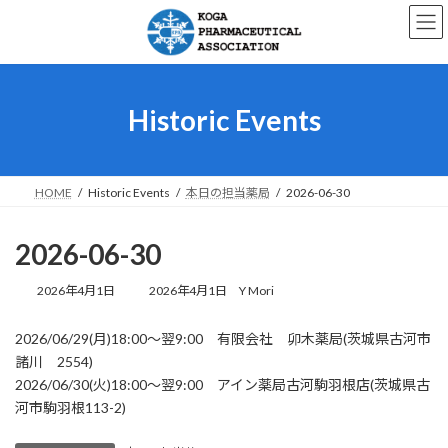
コ
ナ
ン
ビ
テ
ゲ
ン
ー
ツ
シ
へ
ョ
Historic Events
ス
ン
キ
に
ッ
移
プ
動
HOME
Historic Events
本日の担当薬局
2026-06-30
2026-06-30
最
2026年4月1日
2026年4月1日
Y Mori
終
更
2026/06/29(月)18:00～翌9:00 有限会社 卯木薬局(茨城県古河市
新
諸川 2554)
日
時
2026/06/30(火)18:00～翌9:00 アイン薬局古河駒羽根店(茨城県古
:
河市駒羽根113-2)