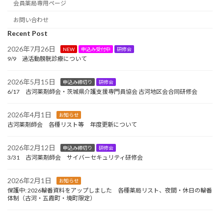
会員薬局専用ページ
お問い合わせ
Recent Post
2026年7月26日
NEW
申込み受付中
研修会
9/9 過活動膀胱診療について
2026年5月15日
申込み締切り
研修会
6/17 古河薬剤師会・茨城県介護支援専門員協会 古河地区会合同研修会
2026年4月1日
お知らせ
古河薬剤師会 各種リスト等 年度更新について
2026年2月12日
申込み締切り
研修会
3/31 古河薬剤師会 サイバーセキュリティ研修会
2026年2月1日
お知らせ
保護中: 2026輪番資料をアップしました 各種薬局リスト、夜間・休日の輪番
体制（古河・五霞町・境町限定）