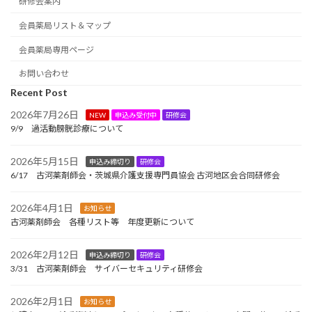
研修会案内
会員薬局リスト＆マップ
会員薬局専用ページ
お問い合わせ
Recent Post
2026年7月26日
NEW
申込み受付中
研修会
9/9 過活動膀胱診療について
2026年5月15日
申込み締切り
研修会
6/17 古河薬剤師会・茨城県介護支援専門員協会 古河地区会合同研修会
2026年4月1日
お知らせ
古河薬剤師会 各種リスト等 年度更新について
2026年2月12日
申込み締切り
研修会
3/31 古河薬剤師会 サイバーセキュリティ研修会
2026年2月1日
お知らせ