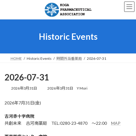
コ
ナ
ン
ビ
テ
ゲ
ン
ー
ツ
シ
へ
ョ
Historic Events
ス
ン
キ
に
ッ
移
プ
動
HOME
Historic Events
時間外当番薬局
2026-07-31
2026-07-31
最
2026年3月31日
2026年3月31日
Y Mori
終
更
2026年7月31日(金)
新
日
時
古河赤十字病院
:
共創未来 古河南薬局 TEL:0280-23-4870 ～22:00
MAP