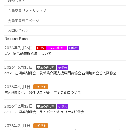
研修会案内
会員薬局リスト＆マップ
会員薬局専用ページ
お問い合わせ
Recent Post
2026年7月26日
NEW
申込み受付中
研修会
9/9 過活動膀胱診療について
2026年5月15日
申込み締切り
研修会
6/17 古河薬剤師会・茨城県介護支援専門員協会 古河地区会合同研修会
2026年4月1日
お知らせ
古河薬剤師会 各種リスト等 年度更新について
2026年2月12日
申込み締切り
研修会
3/31 古河薬剤師会 サイバーセキュリティ研修会
2026年2月1日
お知らせ