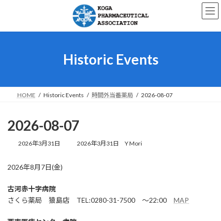
コ
ナ
ン
ビ
テ
ゲ
ン
ー
ツ
シ
へ
ョ
Historic Events
ス
ン
キ
に
ッ
移
プ
動
HOME
Historic Events
時間外当番薬局
2026-08-07
2026-08-07
最
2026年3月31日
2026年3月31日
Y Mori
終
更
2026年8月7日(金)
新
日
時
古河赤十字病院
:
さくら薬局 猿島店 TEL:0280-31-7500 ～22:00
MAP