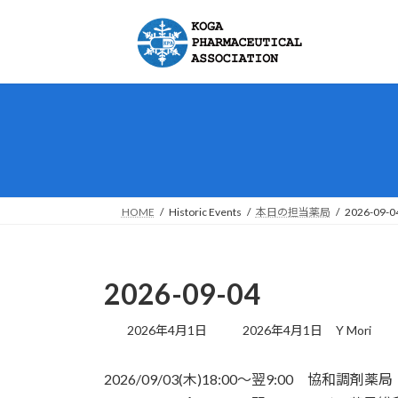
コ
ナ
ン
ビ
テ
ゲ
ン
ー
ツ
シ
へ
ョ
ス
ン
キ
に
ッ
移
プ
動
HOME
Historic Events
本日の担当薬局
2026-09-0
2026-09-04
最
2026年4月1日
2026年4月1日
Y Mori
終
更
2026/09/03(木)18:00～翌9:00 協和調
新