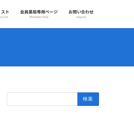
リスト
会員薬局専用ページ
お問い合わせ
y list
Member Only
inquiry
検
索: