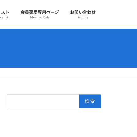
リスト
会員薬局専用ページ
お問い合わせ
y list
Member Only
inquiry
検
索: