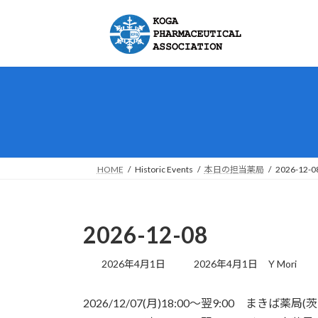
コ
ナ
ン
ビ
テ
ゲ
ン
ー
ツ
シ
へ
ョ
ス
ン
キ
に
ッ
移
プ
動
HOME
Historic Events
本日の担当薬局
2026-12-0
2026-12-08
最
2026年4月1日
2026年4月1日
Y Mori
終
更
2026/12/07(月)18:00～翌9:00 まきば薬局
新