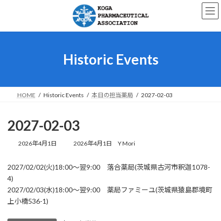
コ
ナ
ン
ビ
テ
ゲ
ン
ー
ツ
シ
へ
ョ
Historic Events
ス
ン
キ
に
ッ
移
プ
動
HOME
Historic Events
本日の担当薬局
2027-02-03
2027-02-03
最
2026年4月1日
2026年4月1日
Y Mori
終
更
2027/02/02(火)18:00～翌9:00 落合薬局(茨城県古河市釈迦1078-
新
4)
日
時
2027/02/03(水)18:00～翌9:00 薬局ファミーユ(茨城県猿島郡境町
:
上小橋536-1)