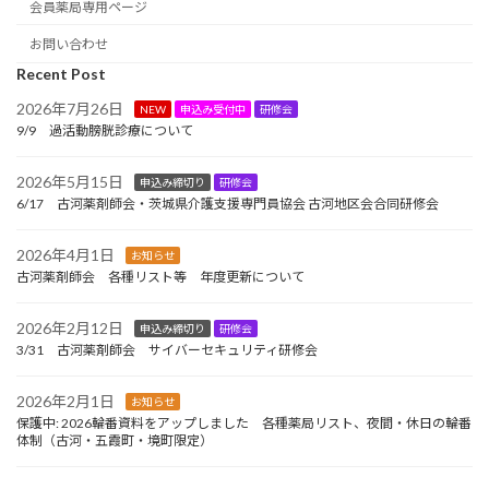
会員薬局専用ページ
お問い合わせ
Recent Post
2026年7月26日
NEW
申込み受付中
研修会
9/9 過活動膀胱診療について
2026年5月15日
申込み締切り
研修会
6/17 古河薬剤師会・茨城県介護支援専門員協会 古河地区会合同研修会
2026年4月1日
お知らせ
古河薬剤師会 各種リスト等 年度更新について
2026年2月12日
申込み締切り
研修会
3/31 古河薬剤師会 サイバーセキュリティ研修会
2026年2月1日
お知らせ
保護中: 2026輪番資料をアップしました 各種薬局リスト、夜間・休日の輪番
体制（古河・五霞町・境町限定）