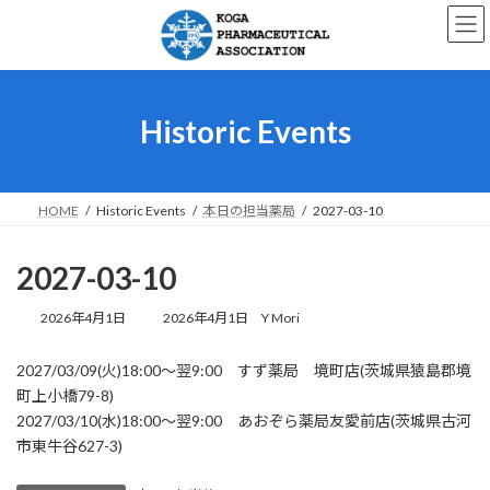
コ
ナ
ン
ビ
テ
ゲ
ン
ー
ツ
シ
へ
ョ
Historic Events
ス
ン
キ
に
ッ
移
プ
動
HOME
Historic Events
本日の担当薬局
2027-03-10
2027-03-10
最
2026年4月1日
2026年4月1日
Y Mori
終
更
2027/03/09(火)18:00～翌9:00 すず薬局 境町店(茨城県猿島郡境
新
町上小橋79-8)
日
時
2027/03/10(水)18:00～翌9:00 あおぞら薬局友愛前店(茨城県古河
:
市東牛谷627-3)