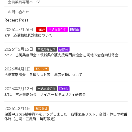
会員薬局専用ページ
お問い合わせ
Recent Post
2026年7月26日
NEW
申込み受付中
研修会
9/9 過活動膀胱診療について
2026年5月15日
申込み締切り
研修会
6/17 古河薬剤師会・茨城県介護支援専門員協会 古河地区会合同研修会
2026年4月1日
お知らせ
古河薬剤師会 各種リスト等 年度更新について
2026年2月12日
申込み締切り
研修会
3/31 古河薬剤師会 サイバーセキュリティ研修会
2026年2月1日
お知らせ
保護中: 2026輪番資料をアップしました 各種薬局リスト、夜間・休日の輪番
体制（古河・五霞町・境町限定）