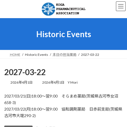
コ
ナ
ン
ビ
テ
ゲ
ン
ー
ツ
シ
へ
ョ
Historic Events
ス
ン
キ
に
ッ
移
プ
動
HOME
Historic Events
本日の担当薬局
2027-03-22
2027-03-22
最
2026年4月1日
2026年4月1日
Y Mori
終
更
2027/03/21(日)18:00～翌9:00 そらまめ薬局(茨城県古河市女沼
新
658-3)
日
時
2027/03/22(月)18:00～翌9:00 協和調剤薬局 日赤前支局(茨城県
:
古河市大堤290-2)