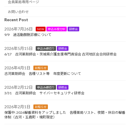
会員薬局専用ページ
お問い合わせ
Recent Post
2026年7月26日
NEW
申込み受付中
研修会
9/9 過活動膀胱診療について
2026年5月15日
申込み締切り
研修会
6/17 古河薬剤師会・茨城県介護支援専門員協会 古河地区会合同研修会
2026年4月1日
お知らせ
古河薬剤師会 各種リスト等 年度更新について
2026年2月12日
申込み締切り
研修会
3/31 古河薬剤師会 サイバーセキュリティ研修会
2026年2月1日
お知らせ
保護中: 2026輪番資料をアップしました 各種薬局リスト、夜間・休日の輪番
体制（古河・五霞町・境町限定）