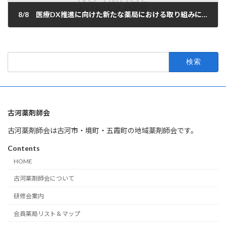
8/8 医療DX推進に向けた新たな薬局における取り組みについて
2024年7月13日
検
索:
古河薬剤師会
古河薬剤師会は古河市・境町・五霞町の地域薬剤師会です。
Contents
HOME
古河薬剤師会について
研修会案内
会員薬局リスト＆マップ