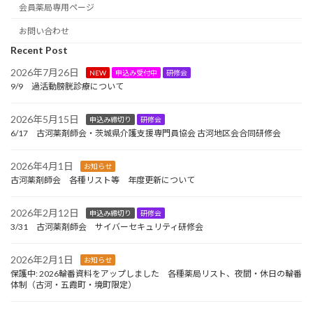
会員薬局専用ページ
お問い合わせ
Recent Post
2026年7月26日
NEW
申込み受付中
研修会
9/9 過活動膀胱診療について
2026年5月15日
申込み締切り
研修会
6/17 古河薬剤師会・茨城県介護支援専門員協会 古河地区会合同研修会
2026年4月1日
お知らせ
古河薬剤師会 各種リスト等 年度更新について
2026年2月12日
申込み締切り
研修会
3/31 古河薬剤師会 サイバーセキュリティ研修会
2026年2月1日
お知らせ
保護中: 2026輪番資料をアップしました 各種薬局リスト、夜間・休日の輪番
体制（古河・五霞町・境町限定）