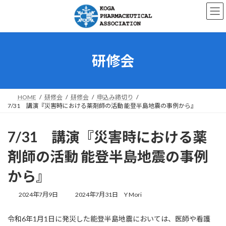
コ
ナ
ン
ビ
テ
ゲ
ン
ー
ツ
シ
へ
ョ
研修会
ス
ン
キ
に
ッ
移
プ
動
HOME
研修会
研修会
申込み締切り
7/31 講演『災害時における薬剤師の活動 能登半島地震の事例から』
7/31 講演『災害時における薬
剤師の活動 能登半島地震の事例
から』
最
2024年7月9日
2024年7月31日
Y Mori
終
更
令和6年1月1日に発災した能登半島地震においては、医師や看護
新