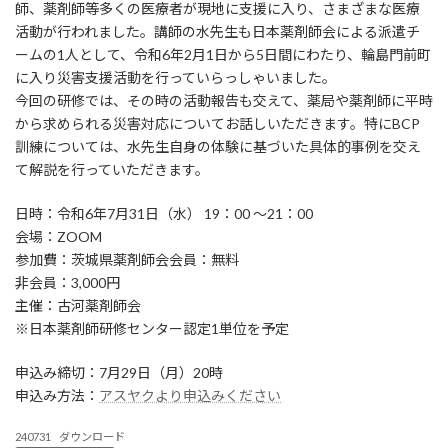
師、薬剤師等多くの医療者が現地に支援に入り、さまざまな医療
日
時
活動が行われました。講師の水先生も日本薬剤師会による派遣チ
:
ームの1人として、令和6年2月1日から5日間にわたり、輪島門前町
に入り災害支援活動を行っていらっしゃいました。
今回の研修では、その時の活動報告も交えて、薬局や薬剤師に平時
から求められる災害対応についてお話しいただきます。特にBCP
訓練については、水先生自身の体験に基づいた具体的事例を交え
て解説を行っていただきます。
日時：令和6年7月31日（水） 19：00 ～21：00
会場：ZOOM
参加費：茨城県薬剤師会会員：無料
非会員：3,000円
主催：古河薬剤師会
※日本薬剤師研修センター認定1単位を予定
申込み締切：7月29日（月）20時
申込み方法：
アスヤクより申込みください
240731
ダウンロード